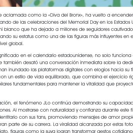
te aclamada como la «Diva del Bronx», ha vuelto a encender 
frutando de las celebraciones del Memorial Day en los Estados 
kini blanco que ha dejado a millones de seguidores cautivado
mando su estatus como una de las figuras más influyentes en 
ivel global.
gnificado en el calendario estadounidense, no solo funcion
ue también desató una conversación inmediata sobre la ded
han inundado las plataformas digitales con elogios hacia su f
n un estilo de vida equilibrado, que combina el ejercicio r
n pilares fundamentales para mantener la vitalidad que proye
icación, el fenómeno JLo continúa demostrando su capacida
es. Al mostrarse con naturalidad y confianza durante este f
 identitario con sus fans, promoviendo mensajes de amor propi
 parte de su carrera. La viralidad alcanzada por estas foto
to, figuras como la suya logran transformar gestos cotidiano