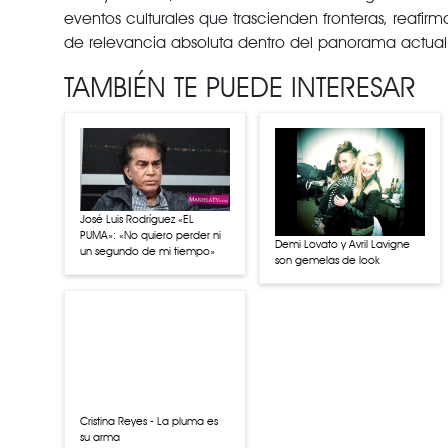
eventos culturales que trascienden fronteras, reafir
de relevancia absoluta dentro del panorama actual 
TAMBIÉN TE PUEDE INTERESAR
José Luis Rodríguez «EL
PUMA»: «No quiero perder ni
Demi Lovato y Avril Lavigne
un segundo de mi tiempo»
son gemelas de look
Cristina Reyes - La pluma es
su arma