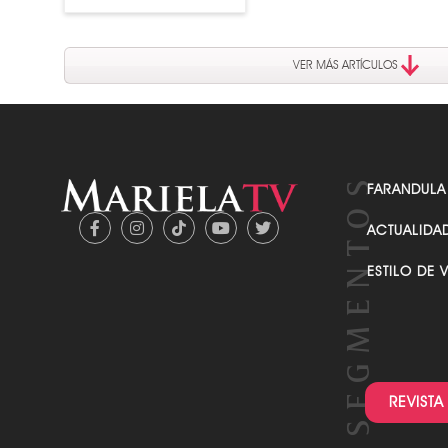
MIRA QUIEN LUCE NUEVO Y
VER MÁS ARTÍCULOS
VOLUPTUOSO CUERPO
FARANDULA
ACTUALIDA
ESTILO DE 
REVISTA