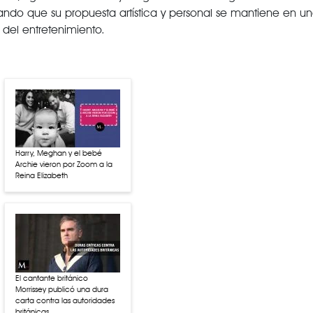
mando que su propuesta artística y personal se mantiene en u
del entretenimiento.
Harry, Meghan y el bebé
Archie vieron por Zoom a la
Reina Elizabeth
El cantante británico
Morrissey publicó una dura
carta contra las autoridades
británicas