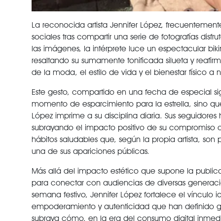
La reconocida artista Jennifer López, frecuentemen
sociales tras compartir una serie de fotografías dis
las imágenes, la intérprete luce un espectacular bi
resaltando su sumamente tonificada silueta y reafir
de la moda, el estilo de vida y el bienestar físico a n
Este gesto, compartido en una fecha de especial si
momento de esparcimiento para la estrella, sino q
López imprime a su disciplina diaria. Sus seguidores 
subrayando el impacto positivo de su compromiso co
hábitos saludables que, según la propia artista, so
una de sus apariciones públicas.
Más allá del impacto estético que supone la publ
para conectar con audiencias de diversas generacion
semana festivo, Jennifer López fortalece el vínculo
empoderamiento y autenticidad que han definido gran
subraya cómo, en la era del consumo digital inmedia