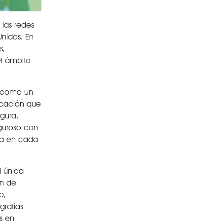
las redes
Unidos. En
s,
el ámbito
a como un
icación que
igura,
iguroso con
cta en cada
d única
in de
o,
grafías
s en