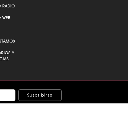
O RADIO
O WEB
STAMOS
RIOS Y
CIAS
Suscribirse
ndo los términos y condiciones