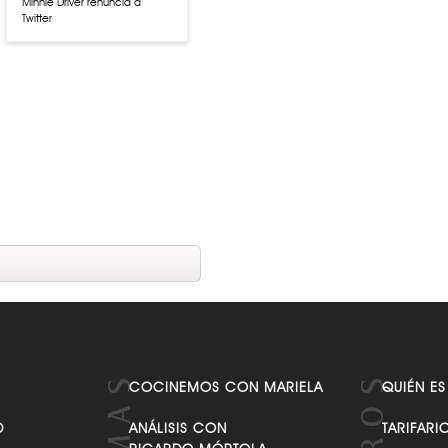
Minnie Driver renuncia a
Twitter
La transformación de las
Kardashians ¿Todas cirugías
plásticas?
COCINEMOS CON MARIELA
QUIÉN ES
D
ANÁLISIS CON
TARIFARI