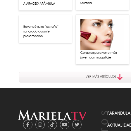
Seinfeld
A ARACELY ARÁMBULA
Consejos para verte más
Beyoncé sufre “extraño”
joven con maquillaje
sangrado durante
presentación
VER MÁS ARTÍCULOS
FARANDULA
ACTUALIDA