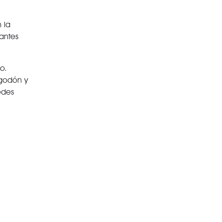
 la
antes
o.
godón y
edes