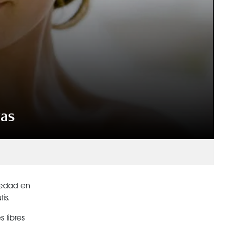
gas
üedad en
is.
 libres