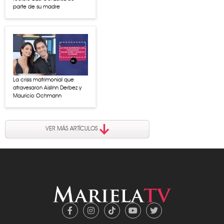
parte de su madre
La crisis matrimonial que
atravesaron Aislinn Derbez y
Mauricio Ochmann
VER MÁS ARTÍCULOS