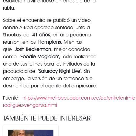
estuvieron divirtiéndose en el festejo de la
rubia.
Sobre el encuentro se publicó un video,
donde A-Rod aparece sentado junto a
Shookus, de
41 años
, en una pequeña
reunión, en los
Hamptons
. Mientras
que
Josh Beckerman
, mejor conocido
como
‘Foodie Magician’,
está realizando
una de sus rutinas para los invitados de la
productora de
‘Saturday Night Live
‘. Sin
embargo, la versión de un romance fue
desmentida por el agente del empresario.
Fuente:
https://www.metroecuador.com.ec/ec/entretenimien
rodriguez-venganza.html
TAMBIÉN TE PUEDE INTERESAR