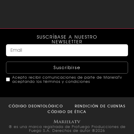
SUSCRÍBASE A NUESTRO
NEWSLETTER
Suscribirse
Acepto recibir comunicaciones de parte de MarielaTv
aceptando los términos y condiciones
This
field
CÓDIGO DEONTOLÓGICO
RENDICIÓN DE CUENTAS
should
CÓDIGO DE ÉTICA
be left
blank
® es una marca registrada de Profuego Producciones de
Fuego S.A. Derechos de autor ®2026