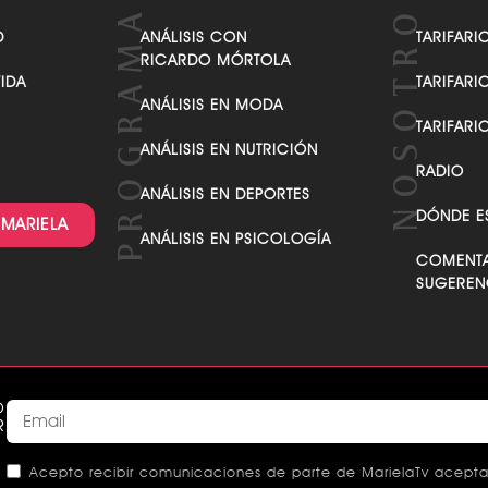
VER TODAS LAS CATEGORÍAS
D
ANÁLISIS CON
TARIFARI
RICARDO MÓRTOLA
VIDA
TARIFARI
ANÁLISIS EN MODA
TARIFARI
ANÁLISIS EN NUTRICIÓN
RADIO
ANÁLISIS EN DEPORTES
DÓNDE E
 MARIELA
ANÁLISIS EN PSICOLOGÍA
COMENTA
SUGEREN
O
R
Acepto recibir comunicaciones de parte de MarielaTv acepta