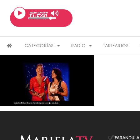
CATEGORÍAS
RADIO
TARIFARIOS
FARÁNDULA
VER MÁS
FARANDULA