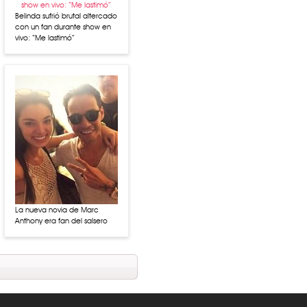
Belinda sufrió brutal altercado
con un fan durante show en
vivo: “Me lastimó”
La nueva novia de Marc
Anthony era fan del salsero