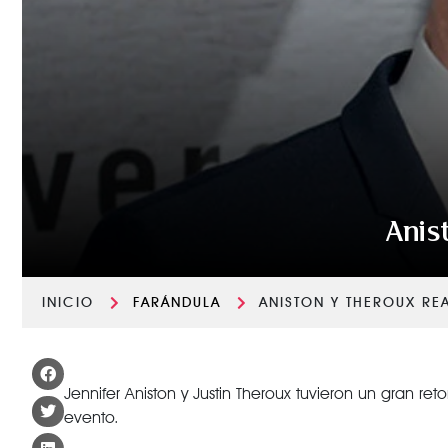
Anis
INICIO
FARÁNDULA
ANISTON Y THEROUX R
Jennifer Aniston y Justin Theroux tuvieron un gran re
evento.