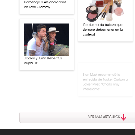
Homenaje a Alejandro Sanz
en Latin Grammy.
¡Productos de belleza que
siempre debes tener en tu
cartera!
J Balvin y Justin Bieber "La
Elon Musk recomendó la
dupla JB"
entrevista de Tucker Carlson a
Javier Milei: “Charla muy
interesante”
VER MÁS ARTÍCULOS