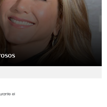
rosos
urante el