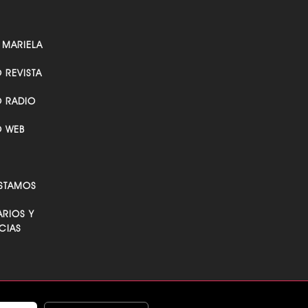
 MARIELA
O REVISTA
O RADIO
O WEB
STAMOS
RIOS Y
CIAS