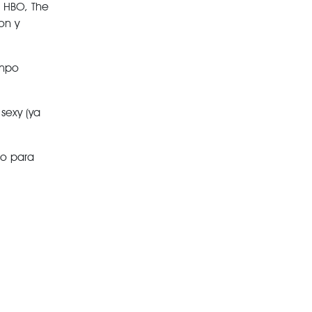
a HBO, The
on y
empo
sexy (ya
do para