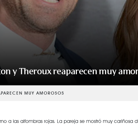
ton y Theroux reaparecen muy amo
EAPARECEN MUY AMOROSOS
torno a las alfombras rojas. La pareja se mostró muy cariñosa d