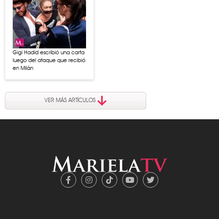
Gigi Hadid escribió una carta
luego del ataque que recibió
en Milán
VER MÁS ARTÍCULOS