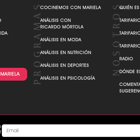
VER TODAS LAS CATEGORÍAS
COCINEMOS CON MARIELA
QUIÉN ES
D
ANÁLISIS CON
TARIFARI
RICARDO MÓRTOLA
VIDA
TARIFARI
ANÁLISIS EN MODA
TARIFARI
ANÁLISIS EN NUTRICIÓN
RADIO
ANÁLISIS EN DEPORTES
DÓNDE E
 MARIELA
ANÁLISIS EN PSICOLOGÍA
COMENTA
SUGEREN
O
R