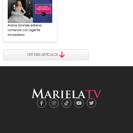
Ariana Grande estrena
romance con agente
inmobiliario
VER MÁS ARTÍCULOS