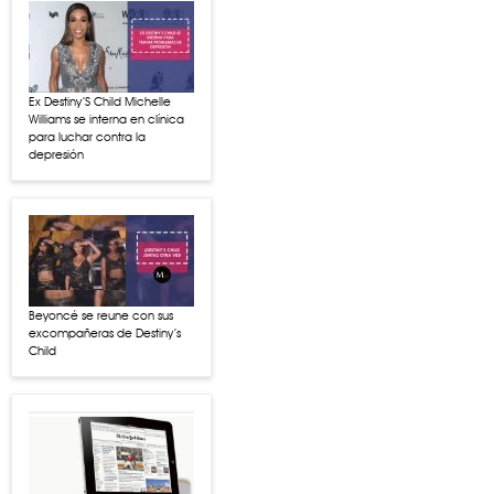
Ex Destiny’S Child Michelle
Williams se interna en clínica
para luchar contra la
depresión
Beyoncé se reune con sus
excompañeras de Destiny’s
Child