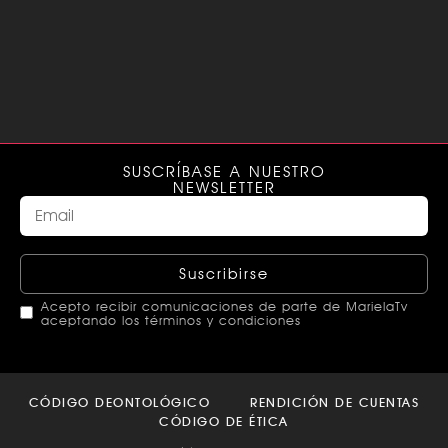
SUSCRÍBASE A NUESTRO
NEWSLETTER
Suscribirse
Acepto recibir comunicaciones de parte de MarielaTv
aceptando los términos y condiciones
This
field
CÓDIGO DEONTOLÓGICO
RENDICIÓN DE CUENTAS
should
CÓDIGO DE ÉTICA
be left