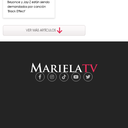
Beyonce y Jay-Z están siendo
demandados por canción
‘Black Effect’
VER MÁS ARTÍCULOS