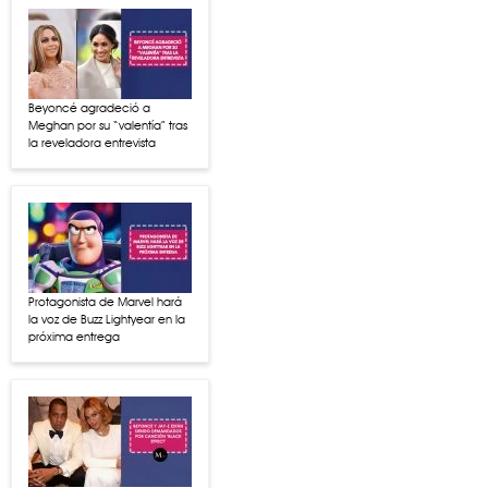
Beyoncé agradeció a
Meghan por su “valentía” tras
la reveladora entrevista
Protagonista de Marvel hará
la voz de Buzz Lightyear en la
próxima entrega