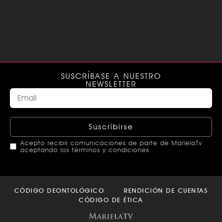
SUSCRÍBASE A NUESTRO
NEWSLETTER
Suscribirse
Acepto recibir comunicaciones de parte de MarielaTv
aceptando los términos y condiciones
This
field
CÓDIGO DEONTOLÓGICO
RENDICIÓN DE CUENTAS
should
CÓDIGO DE ÉTICA
be left
blank