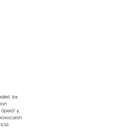
llet, los
eron
 ópera” y
 provocaron
ncia