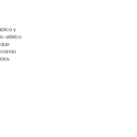
blica y
 artístico
 que
nciando
idos.