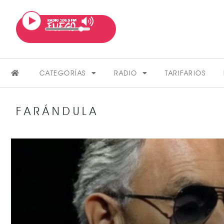
CATEGORÍAS
RADIO
TARIFARIOS
FARÁNDULA
FARÁNDULA
VER MÁS