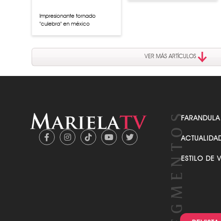
Impresionante tornado
"culebra" en méxico
VER MÁS ARTÍCULOS
FARANDULA
ACTUALIDA
ESTILO DE 