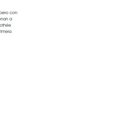
 pero con
onan a
mothée
rimera