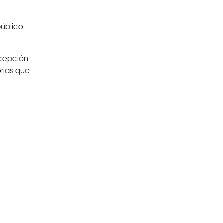
público
rcepción
orias que