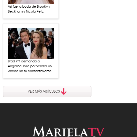
Así fue la boda de Brooklyn
Beckham y Nicola Peltz
Brad Pitt demanda a
Angelina Jolie por vender un
viñedo sin su consentimiento
VER MÁS ARTÍCULOS