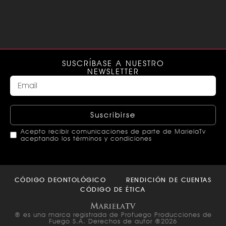
SUSCRÍBASE A NUESTRO
NEWSLETTER
Suscribirse
Acepto recibir comunicaciones de parte de MarielaTv
aceptando los términos y condiciones
This
field
CÓDIGO DEONTOLÓGICO
RENDICIÓN DE CUENTAS
should
CÓDIGO DE ÉTICA
be left
blank
® es una marca registrada de Profuego Producciones de
Fuego S.A. Derechos de autor ®2026