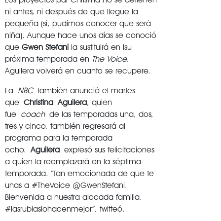
ni antes, ni después de que llegue la
pequeña (sí, pudimos conocer que será
niña). Aunque hace unos días se conoció
que
Gwen Stefani
la sustituirá en lsu
próxima temporada en
The Voice
,
Aguilera volverá en cuanto se recupere.
La
NBC
también anunció el martes
que
Christina
Aguilera
, quien
fue
coach
de las temporadas una, dos,
tres y cinco, también regresará al
programa para la temporada
ocho.
Aguilera
expresó sus felicitaciones
a quien la reemplazará en la séptima
temporada. “Tan emocionada de que te
unas a #TheVoice @GwenStefani.
Bienvenida a nuestra alocada familia.
#lasrubiaslohacenmejor”, twitteó.