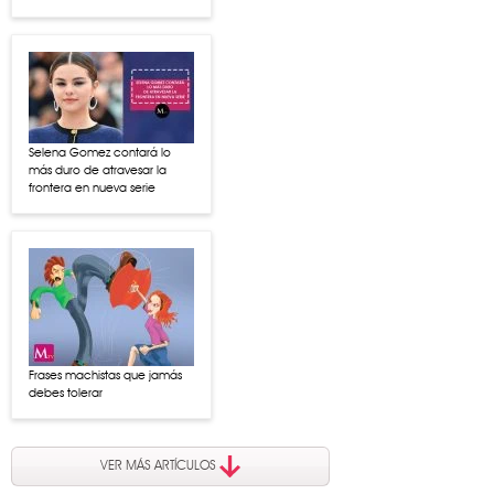
Selena Gomez contará lo
más duro de atravesar la
frontera en nueva serie
Frases machistas que jamás
debes tolerar
VER MÁS ARTÍCULOS