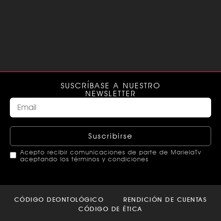
SUSCRÍBASE A NUESTRO
NEWSLETTER
Suscribirse
Acepto recibir comunicaciones de parte de MarielaTv
aceptando los términos y condiciones
This
field
CÓDIGO DEONTOLÓGICO
RENDICIÓN DE CUENTAS
should
CÓDIGO DE ÉTICA
be left