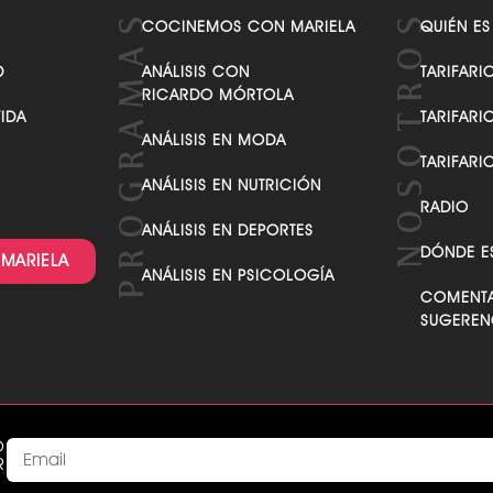
VER TODAS LAS CATEGORÍAS
COCINEMOS CON MARIELA
QUIÉN ES
D
ANÁLISIS CON
TARIFARI
RICARDO MÓRTOLA
VIDA
TARIFARI
ANÁLISIS EN MODA
TARIFARI
ANÁLISIS EN NUTRICIÓN
RADIO
ANÁLISIS EN DEPORTES
DÓNDE E
 MARIELA
ANÁLISIS EN PSICOLOGÍA
COMENTA
SUGEREN
O
R