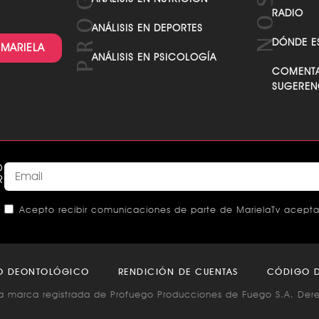
VER TODAS LAS CATEGORÍAS
RADIO
ANÁLISIS EN DEPORTES
DÓNDE E
 MARIELA
ANÁLISIS EN PSICOLOGÍA
COMENTA
SUGEREN
O
R
Acepto recibir comunicaciones de parte de MarielaTv acepta
This
field
O DEONTOLÓGICO
RENDICIÓN DE CUENTAS
CÓDIGO D
should
a marca registrada de Profuego Producciones de Fuego S.A. Der
be left
blank