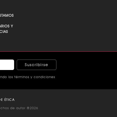
STAMOS
RIOS Y
CIAS
Suscribirse
ndo los términos y condiciones
E ÉTICA
echos de autor ®2026