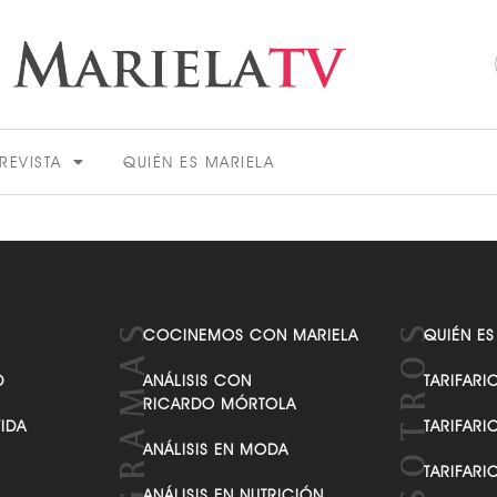
REVISTA
QUIÉN ES MARIELA
COCINEMOS CON MARIELA
QUIÉN ES
D
ANÁLISIS CON
TARIFARI
ACTUALIDAD
RICARDO MÓRTOLA
VIDA
TARIFARI
ANÁLISIS EN MODA
TARIFARI
VER MÁS
ANÁLISIS EN NUTRICIÓN