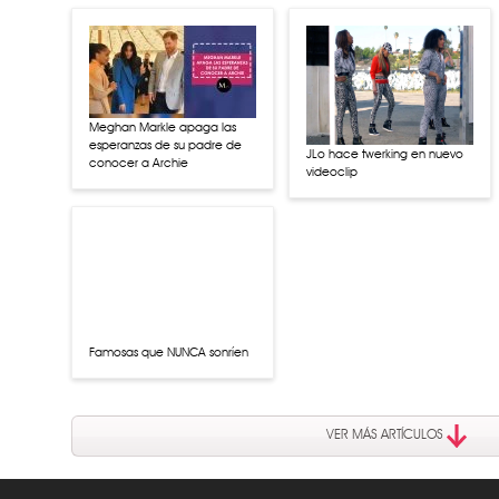
Meghan Markle apaga las
esperanzas de su padre de
JLo hace twerking en nuevo
conocer a Archie
videoclip
Famosas que NUNCA sonríen
VER MÁS ARTÍCULOS