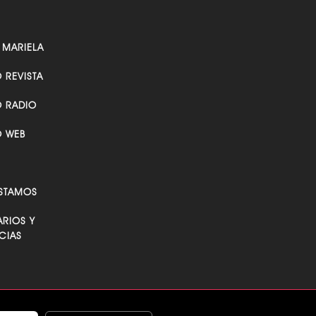
 MARIELA
O REVISTA
O RADIO
O WEB
STAMOS
RIOS Y
CIAS