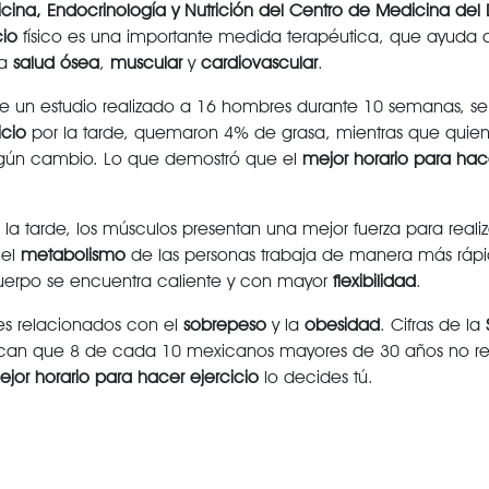
icina, Endocrinología y Nutrición del Centro de Medicina del
cio
físico es una importante medida terapéutica, que ayuda a
la
salud ósea
,
muscular
y
cardiovascular
.
te un estudio realizado a 16 hombres durante 10 semanas, se 
icio
por la tarde, quemaron 4% de grasa, mientras que quie
gún cambio. Lo que demostró que el
mejor horario para ha
 la tarde, los músculos presentan una mejor fuerza para realiz
 el
metabolismo
de las personas trabaja de manera más rápi
erpo se encuentra caliente y con mayor
flexibilidad
.
es relacionados con el
sobrepeso
y la
obesidad
. Cifras de la
can que 8 de cada 10 mexicanos mayores de 30 años no re
ejor horario para hacer
ejercicio
lo decides tú.