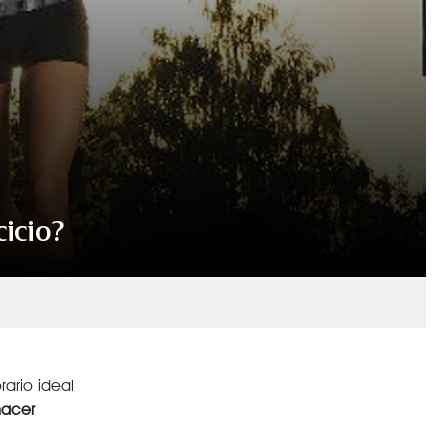
cicio?
rario ideal
hacer