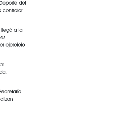
 Deporte del
 controlar
llegó a la
nes
cer
ejercicio
ar
da,
Secretaría
alizan