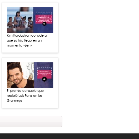
Kim Kardashian considera
que su hijo llegó en un
momento «Zen»
El premio consuelo que
recibió Luis Fonsi en los
Grammys