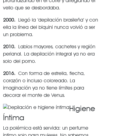
profundizando en el corte y arreglando el
vello que se desbordaba.
2000.
Llegó la ‘depilación brasileña’ y con
ella la línea del biquini nunca volvió a ser
un problema.
2010.
Labios mayores, cachetes y región
perianal. La depilación integral ya no era
solo del porno.
2016.
Con forma de estrella, flecha,
corazón o incluso coloreado. La
imaginación ya no tiene límites para
decorar el monte de Venus.
Higiene
Íntima
La polémica está servida: un perfume
íntimo solo para mujeres. No sabemos