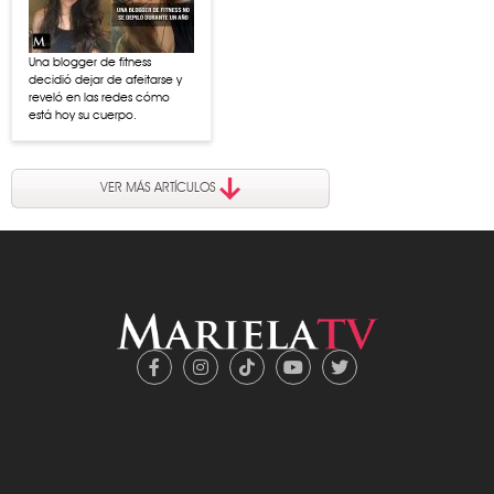
Una blogger de fitness
decidió dejar de afeitarse y
reveló en las redes cómo
está hoy su cuerpo.
VER MÁS ARTÍCULOS