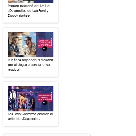
Rapero destronó del Nº 1 a
«Despacito» de Luis Fonsi y
Daddy Yankee
Luis Fonsi responde a Maluma
por el disgusto con su tema
musical
Los Latin Grammys vibraron al
estilo de «Despacito»