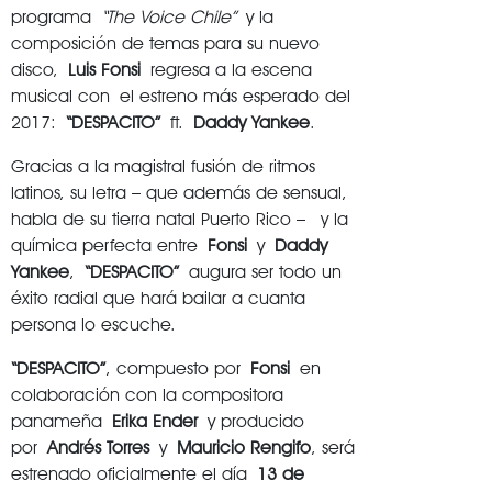
programa
“The Voice Chile”
y la
composición de temas para su nuevo
disco,
Luis Fonsi
regresa a la escena
musical con
el estreno m
á
s esperado del
2017
:
“DESPACITO”
ft.
Daddy Yankee
.
Gracias a la magistral fusión de ritmos
latinos, su letra – que además de sensual,
habla de su tierra natal Puerto Rico – y la
química perfecta entre
Fonsi
y
Daddy
Yankee
,
“DESPACITO”
augura ser todo un
éxito radial que hará bailar a cuanta
persona lo escuche.
“DESPACITO”
, compuesto por
Fonsi
en
colaboración con la compositora
panameña
Erika Ender
y producido
por
Andrés Torres
y
Mauricio Rengifo
, será
estrenado oficialmente el día
13 de