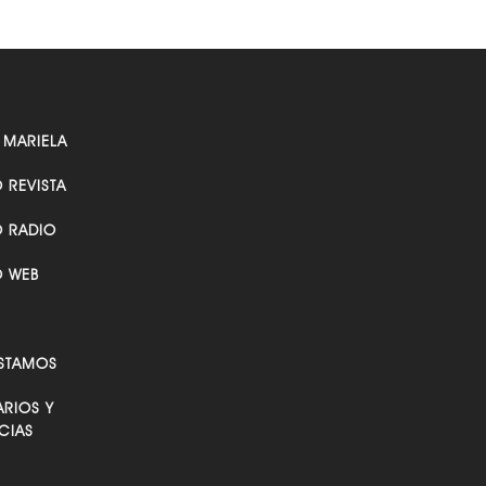
 MARIELA
O REVISTA
O RADIO
O WEB
STAMOS
RIOS Y
CIAS