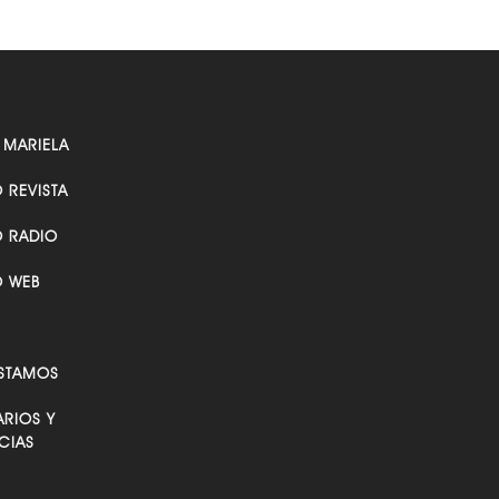
 MARIELA
O REVISTA
O RADIO
O WEB
STAMOS
RIOS Y
CIAS