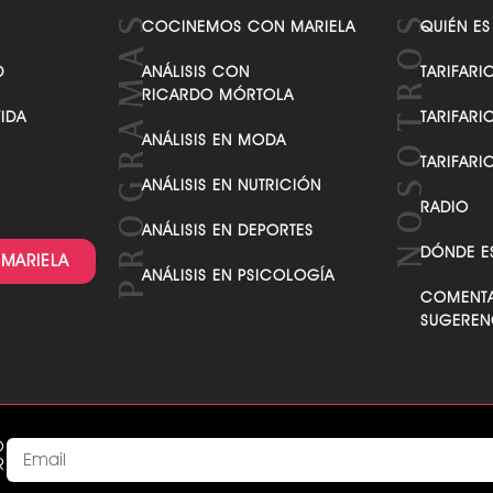
VER TODAS LAS CATEGORÍAS
COCINEMOS CON MARIELA
QUIÉN ES
D
ANÁLISIS CON
TARIFARI
RICARDO MÓRTOLA
VIDA
TARIFARI
ANÁLISIS EN MODA
TARIFARI
ANÁLISIS EN NUTRICIÓN
RADIO
ANÁLISIS EN DEPORTES
DÓNDE E
 MARIELA
ANÁLISIS EN PSICOLOGÍA
COMENTA
SUGEREN
O
R