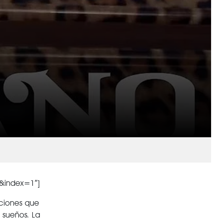
&index=1″]
aciones que
 sueños. La