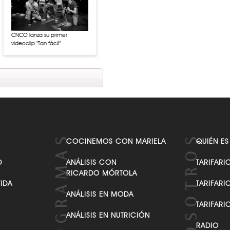
CNCO lanza su primer
videoclip "Tan fácil"
COCINEMOS CON MARIELA
QUIÉN ES
D
ANÁLISIS CON
TARIFARI
RICARDO MÓRTOLA
VIDA
TARIFARI
ANÁLISIS EN MODA
TARIFARI
ANÁLISIS EN NUTRICIÓN
RADIO