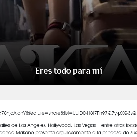
VER TODAS LAS CATEGORÍAS
Eres todo para mí
=c78njaAlohY&feature=share&list=UUtD0-H8t7Fh97Q7y-pXG3sQ
calles de Los Ángeles, Hollywood, Las Vegas, entre otras loc
r donde Makano presenta orgullosamente a la princesa de sus