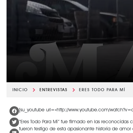
INICIO
ENTREVISTAS
ERES TODO PARA MÍ
[su_youtube url=»http://www.youtube.com/watch?v
“Eres Todo Para Mi” fue filmado en las reconocidas 
fueron testigo de esta apasionante historia de amo