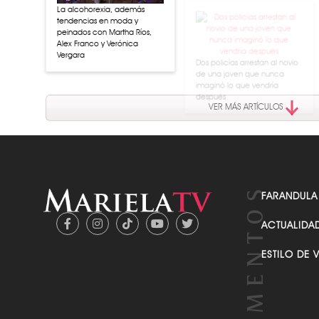
imaginó lo que vendría
La alcohorexia, además
después
tendencias en moda y
peinados con Martha Ríos,
Alex Franco y Verónica
Vergara
VER MÁS ARTÍCULOS
FARANDULA
ACTUALIDA
ESTILO DE 