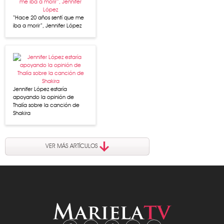
“Hace 20 años sentí que me
iba a morir”, Jennifer López
Jennifer López estaría
apoyando la opinión de
Thalía sobre la canción de
Shakira
VER MÁS ARTÍCULOS