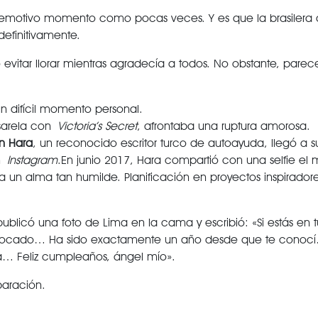
n emotivo momento como pocas veces. Y es que la brasilera
definitivamente.
evitar llorar mientras agradecía a todos. No obstante, pare
 difícil momento personal.
asarela con
Victoria’s Secret
, afrontaba una ruptura amorosa.
n Hara
, un reconocido escritor turco de autoayuda, llegó a su
en
Instagram
.En junio 2017, Hara compartió con una selfie e
 un alma tan humilde. Planificación en proyectos inspiradore
blicó una foto de Lima en la cama y escribió: «Si estás en
quivocado… Ha sido exactamente un año desde que te conoc
ra… Feliz cumpleaños, ángel mío».
paración.