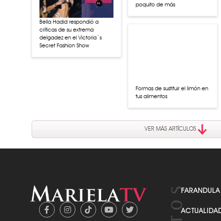
poquito de más
Bella Hadid respondió a
críticas de su extrema
delgadez en el Victoria´s
Secret Fashion Show
Formas de sustituir el limón en
tus alimentos
Tips para tener un hogar
sustentable
VER MÁS ARTÍCULOS