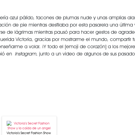
ncería azul pálido, tacones de plumas nude y unas amplias ala
ión de pie mientras desfilaba por esta pasarela una última v
narse de lágrimas mientras pausó para hacer gestos de agrad
rida Victoria, gracias por mostrarme el mundo, compartir tu
nseñarme a volar. ¡Y todo el [emoji de corazón] a los mejore
ibió en
Instagram
, junto a un video de algunos de sus pasados
Victoria’s Secret Fashion Show