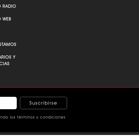
 MARIELA
O REVISTA
O RADIO
O WEB
STAMOS
RIOS Y
CIAS
Suscribirse