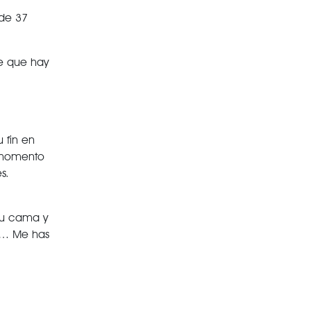
 de 37
ce que hay
 fin en
l momento
s.
 tu cama y
í… Me has