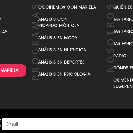
VER TODAS LAS CATEGORÍAS
COCINEMOS CON MARIELA
QUIÉN ES
D
ANÁLISIS CON
TARIFARI
RICARDO MÓRTOLA
VIDA
TARIFARI
ANÁLISIS EN MODA
TARIFARI
ANÁLISIS EN NUTRICIÓN
RADIO
ANÁLISIS EN DEPORTES
DÓNDE E
 MARIELA
ANÁLISIS EN PSICOLOGÍA
COMENTA
SUGEREN
O
R