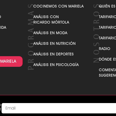
VER TODAS LAS CATEGORÍAS
COCINEMOS CON MARIELA
QUIÉN ES
D
ANÁLISIS CON
TARIFARI
RICARDO MÓRTOLA
VIDA
TARIFARI
ANÁLISIS EN MODA
TARIFARI
ANÁLISIS EN NUTRICIÓN
RADIO
ANÁLISIS EN DEPORTES
DÓNDE E
 MARIELA
ANÁLISIS EN PSICOLOGÍA
COMENTA
SUGEREN
O
R