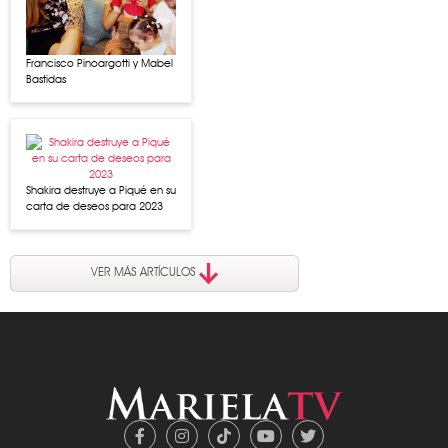
Francisco Pinoargotti y Mabel
Bastidas
Shakira destruye a Piqué en su
carta de deseos para 2023
VER MÁS ARTÍCULOS