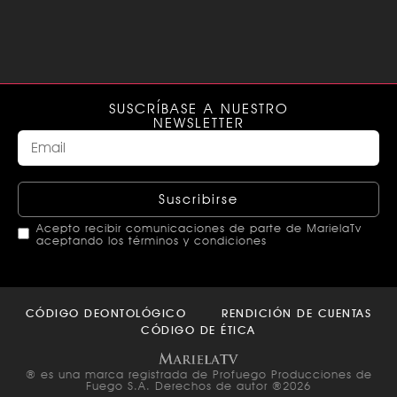
SUSCRÍBASE A NUESTRO
NEWSLETTER
Suscribirse
Acepto recibir comunicaciones de parte de MarielaTv
aceptando los términos y condiciones
This
field
CÓDIGO DEONTOLÓGICO
RENDICIÓN DE CUENTAS
should
CÓDIGO DE ÉTICA
be left
blank
® es una marca registrada de Profuego Producciones de
Fuego S.A. Derechos de autor ®2026