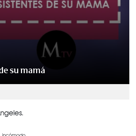
s de su mamá
Ángeles.
un incómodo