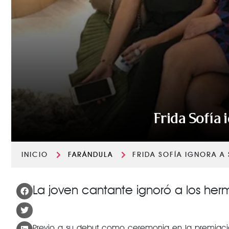
Frida Sofía
INICIO
FARÁNDULA
FRIDA SOFÍA IGNORA A
La joven cantante ignoró a los herm
Previo a su debut como ceremonia en la premiaci