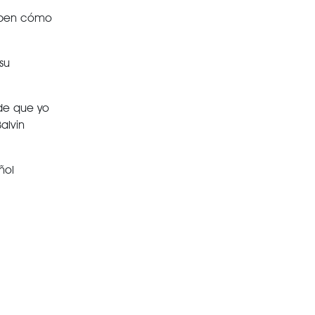
saben cómo
su
sde que yo
alvin
ñol