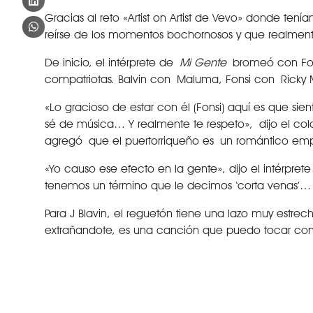
Gracias al reto «Artist on Artist de Vevo» donde t
reírse de los momentos bochornosos y que realme
De inicio, el intérprete de
Mi Gente
bromeó con Fons
compatriotas. Balvin con Maluma, Fonsi con Ricky 
«Lo gracioso de estar con él (Fonsi) aquí es que si
sé de música… Y realmente te respeto», dijo el col
agregó que el puertorriqueño es un romántico empe
«Yo causo ese efecto en la gente», dijo el intérpre
tenemos un término que le decimos ‘corta venas’… 
Para J Blavin, el reguetón tiene una lazo muy est
extrañandote, es una canción que puedo tocar con la