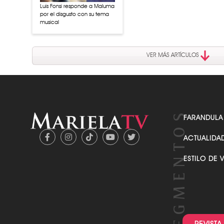
Luis Fonsi responde a Maluma
por el disgusto con su tema
musical
VER MÁS ARTÍCULOS
FARANDULA
ACTUALIDA
ESTILO DE 
REVISTA