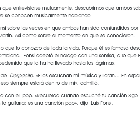
enían que entrevistarse mutuamente, descubrimos que ambos 
nte se conocen musicalmente hablando.
i sobre las veces en que ambos han sido confundidos por 
Martin. Así como sobre el momento en que se conocieron.
ento que lo conozco de toda la vida. Porque él es famoso de
ombiano. Fonsi aceptó el halago con una sonrisa, a lo que B
dernido que lo ha ha llevado hasta las lágrimas.
te de
Despacito
. «Ellos escuchan mi música y lloran… En espa
eso siempre estará dentro de mí», admitió.
recho con el pop. «Recuerdo cuando escuché tu canción Sigo
 guitarra; es una canción pop», dijo Luis Fonsi.