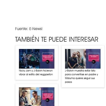
Fuente: E-News!
TAMBIÉN TE PUEDE INTERESAR
Nicky Jam y J-Balvin hicieron
J-Balvin muestra estar listo
vibrar al estilo del reggaeton
para convertirse en padre y
Maluma quiere seguir sus
pasos
¿Nodal planea boda con
Belinda?