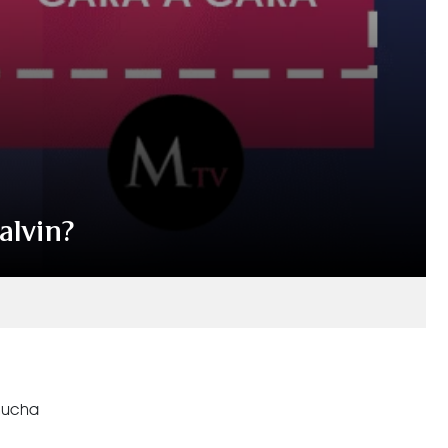
Balvin?
mucha