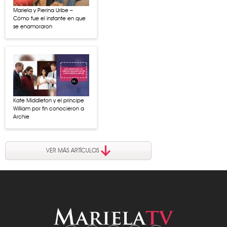
Mariela y Pierina Uribe –
Cómo fue el instante en que
se enamoraron
Kate Middleton y el príncipe
William por fin conocieron a
Archie
VER MÁS ARTÍCULOS