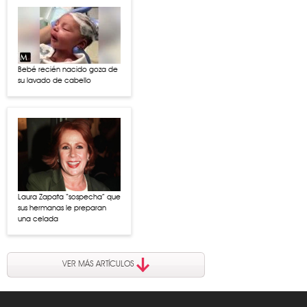
Bebé recién nacido goza de
su lavado de cabello
Laura Zapata “sospecha” que
sus hermanas le preparan
una celada
VER MÁS ARTÍCULOS