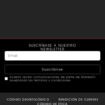
SUSCRÍBASE A NUESTRO
NEWSLETTER
Suscribirse
Acepto recibir comunicaciones de parte de MarielaTv
aceptando los términos y condiciones
This
field
CÓDIGO DEONTOLÓGICO
RENDICIÓN DE CUENTAS
should
CÓDIGO DE ÉTICA