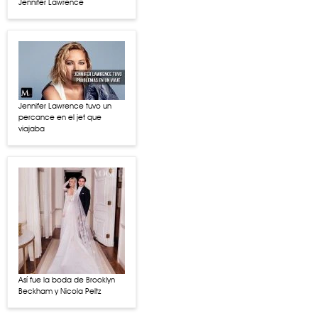
Jennifer Lawrence
Jennifer Lawrence tuvo un
percance en el jet que
viajaba
Así fue la boda de Brooklyn
Beckham y Nicola Peltz