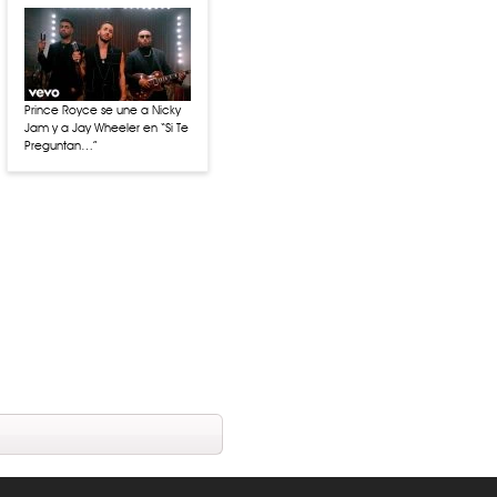
Prince Royce se une a Nicky
Jam y a Jay Wheeler en “Si Te
Preguntan…”