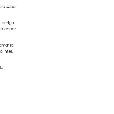
ere saber
su amiga
era capaz
amar la
infiel,
do