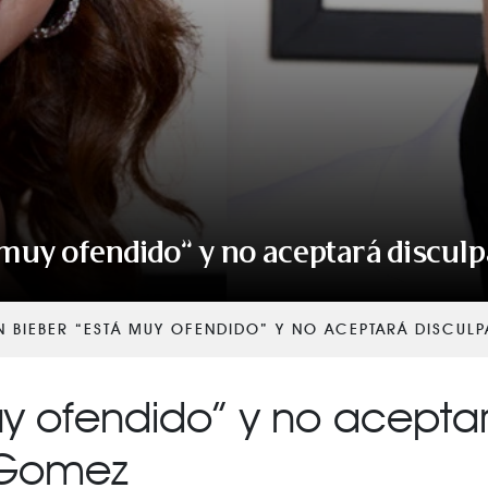
á muy ofendido” y no aceptará discul
IN BIEBER “ESTÁ MUY OFENDIDO” Y NO ACEPTARÁ DISCUL
uy ofendido” y no acepta
 Gomez