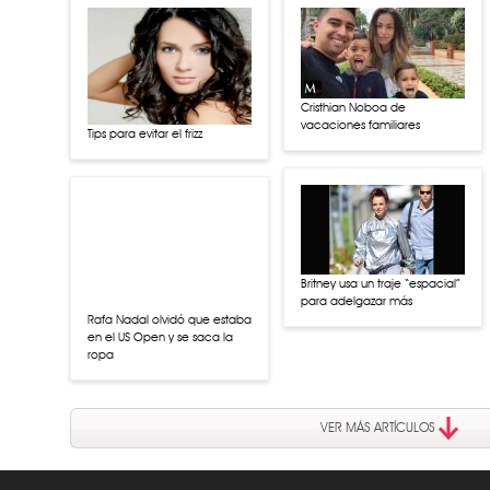
Cristhian Noboa de
vacaciones familiares
Tips para evitar el frizz
Britney usa un traje “espacial”
para adelgazar más
Rafa Nadal olvidó que estaba
en el US Open y se saca la
ropa
VER MÁS ARTÍCULOS