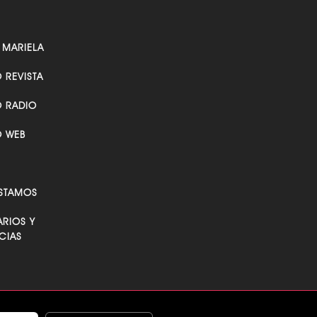
 MARIELA
O REVISTA
O RADIO
O WEB
STAMOS
RIOS Y
CIAS