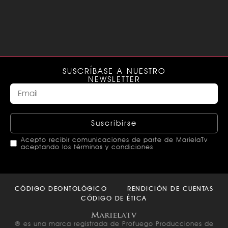
SUSCRÍBASE A NUESTRO
NEWSLETTER
Suscribirse
Acepto recibir comunicaciones de parte de MarielaTv
aceptando los términos y condiciones
This
field
CÓDIGO DEONTOLÓGICO
RENDICIÓN DE CUENTAS
should
CÓDIGO DE ÉTICA
be left
blank
® es una marca registrada de Profuego Producciones de