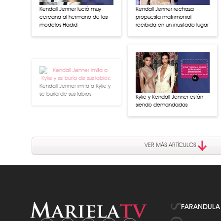
Kendall Jenner lució muy
Kendall Jenner rechaza
cercana al hermano de las
propuesta matrimonial
modelos Hadid
recibida en un inusitado lugar
Kendall Jenner imita a Kylie y
se burla de sus labios.
Kylie y Kendall Jenner están
siendo demandadas
VER MÁS ARTÍCULOS
FARANDULA