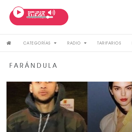
CATEGORÍAS
RADIO
TARIFARIOS
FARÁNDULA
FARÁNDULA
VER MÁS