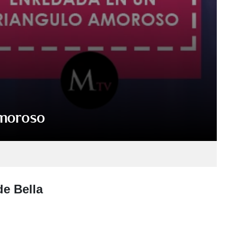
amoroso
e Bella