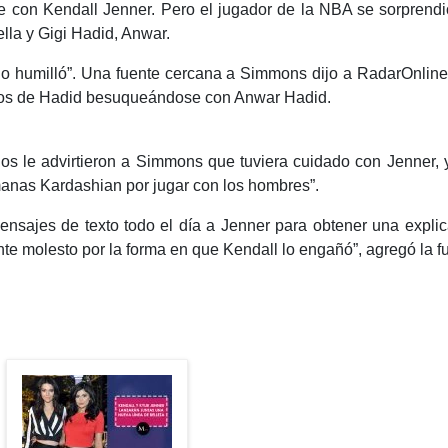
e con Kendall Jenner. Pero el jugador de la NBA se sorprend
la y Gigi Hadid, Anwar.
“lo humilló”. Una fuente cercana a Simmons dijo a RadarOnlin
fotos de Hadid besuqueándose con Anwar Hadid.
s le advirtieron a Simmons que tuviera cuidado con Jenner, 
manas Kardashian por jugar con los hombres”.
sajes de texto todo el día a Jenner para obtener una explic
te molesto por la forma en que Kendall lo engañó”, agregó la f