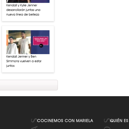
Kendall y Kylie Jenner
desarrollarán juntas una
nueva línea de belleza
Kendall Jenner y Ben
Simmons vuelven a estar
juntos
COCINEMOS CON MARIELA
QUIÉN ES