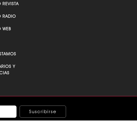
O REVISTA
O RADIO
O WEB
STAMOS
RIOS Y
CIAS
Suscribirse
ndo los términos y condiciones