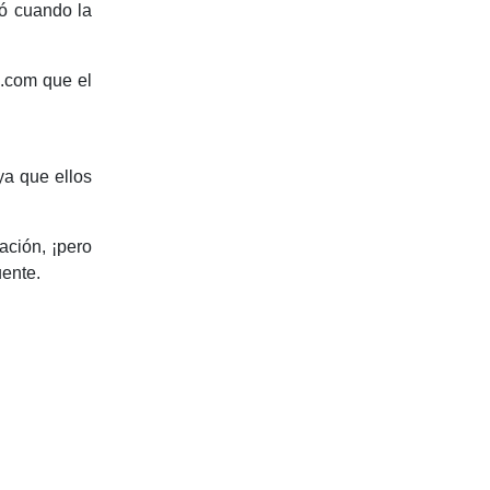
ió cuando la
e.com que el
ya que ellos
ación, ¡pero
uente.