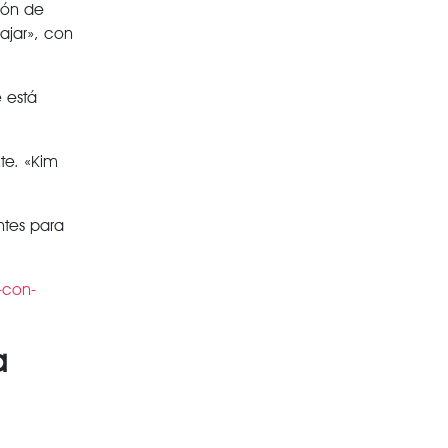
ión de
ajar», con
 está
te. «Kim
ntes para
-con-
a