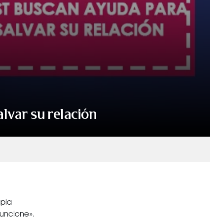
var su relación
apia
funcione».