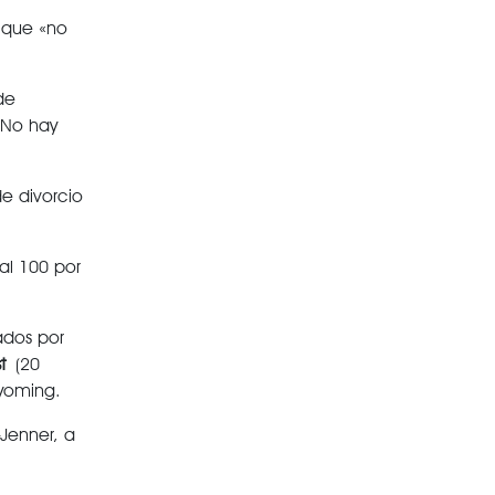
 que «no
de
 «No hay
de divorcio
al 100 por
ados por
t
(20
Wyoming.
-Jenner, a