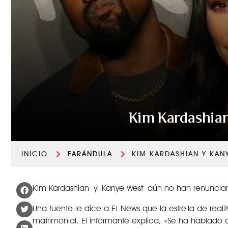
Kim Kardashian
INICIO
FARÁNDULA
KIM KARDASHIAN Y KAN
Kim Kardashian y Kanye West aún no han renuncian
Una fuente le dice a E! News que la estrella de reali
matrimonial. El informante explica, «Se ha hablado 