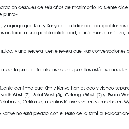
paración después de seis años de matrimonio, la fuente dice
e punto».
, y agrega que Kim y Kanye están lidiando con «problemas 
s en torno a una posible infidelidad, el informante enfatiza,
fluida, y una tercera fuente revela que «las conversaciones 
imbo, la primera fuente insiste en que ellos están «alineados 
la fuente confirma que Kim y Kanye han estado viviendo separ
,
North West
(7),
Saint West
(5),
Chicago West
(2) y
Psalm Wes
alabasas, California, mientras Kanye vive en su rancho en 
e Kanye no está pleado con el resto de la familia Kardashian