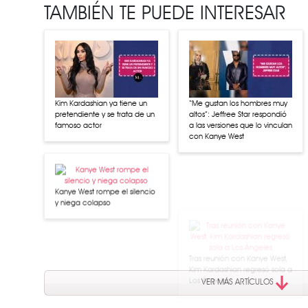
TAMBIÉN TE PUEDE INTERESAR
Kim Kardashian ya tiene un
“Me gustan los hombres muy
pretendiente y se trata de un
altos”: Jeffree Star respondió
famoso actor
a las versiones que lo vinculan
con Kanye West
Kanye West rompe el silencio
y niega colapso
Tras reunión con Kanye West,
Kim Kardashian regresó sola a
Los Ángeles
VER MÁS ARTÍCULOS