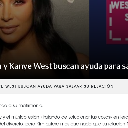
VER TODAS LAS CATEGORÍAS
 y Kanye West buscan ayuda para sal
YE WEST BUSCAN AYUDA PARA SALVAR SU RELACIÓN
do a su matrimonio.
ty y el músico están «tratando de solucionar las cosas» en ter
del divorcio, pero Kim quiere más que nada que su relación 