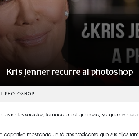
VER TODAS LAS CATEGORÍAS
Kris Jenner recurre al photoshop
AL PHOTOSHOP
 en las redes sociales, tomada en el gimnasio, ya que asegur
a deportiva mostrando un té desintoxicante que sus hijas ta