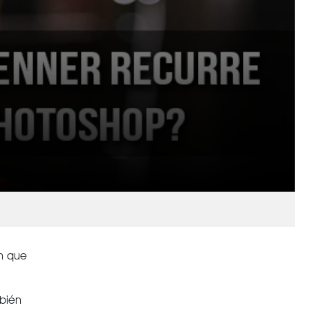
an que
mbién