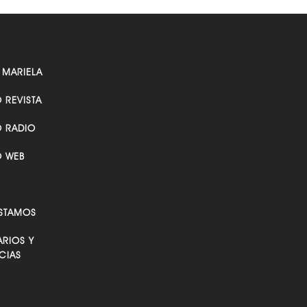
 MARIELA
O REVISTA
O RADIO
O WEB
STAMOS
RIOS Y
CIAS