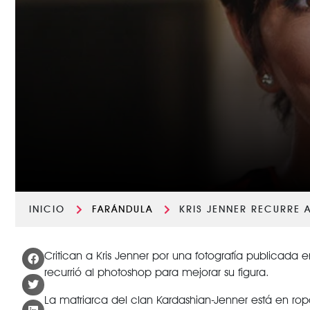
INICIO
FARÁNDULA
KRIS JENNER RECURRE 
Critican a Kris Jenner por una fotografía publicada
recurrió al photoshop para mejorar su figura.
La matriarca del clan Kardashian-Jenner está en rop