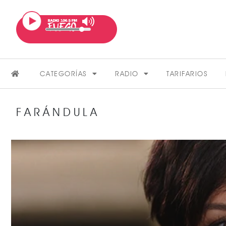
CATEGORÍAS
RADIO
TARIFARIOS
FARÁNDULA
FARÁNDULA
VER MÁS