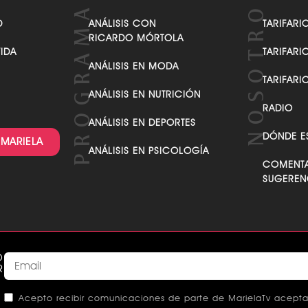
VER TODAS LAS CATEGORÍAS
D
ANÁLISIS CON
TARIFARI
RICARDO MÓRTOLA
VIDA
TARIFARI
ANÁLISIS EN MODA
TARIFARI
ANÁLISIS EN NUTRICIÓN
RADIO
ANÁLISIS EN DEPORTES
DÓNDE E
 MARIELA
ANÁLISIS EN PSICOLOGÍA
COMENTA
SUGEREN
O
R
Acepto recibir comunicaciones de parte de MarielaTv acepta