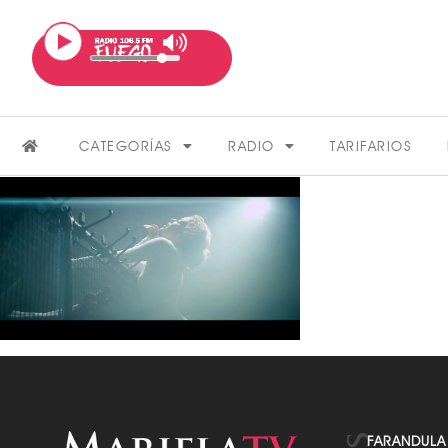
CATEGORÍAS
RADIO
TARIFARIOS
FARÁNDULA
VER MÁS
FARANDULA