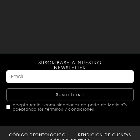
SUSCRÍBASE A NUESTRO
NEWSLETTER
Suscribirse
Acepto recibir comunicaciones de parte de MarielaTv
aceptando los términos y condiciones
This
field
CÓDIGO DEONTOLÓGICO
RENDICIÓN DE CUENTAS
should