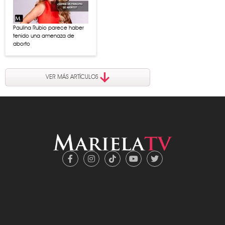
Paulina Rubio parece haber
tenido una amenaza de
aborto
VER MÁS ARTÍCULOS