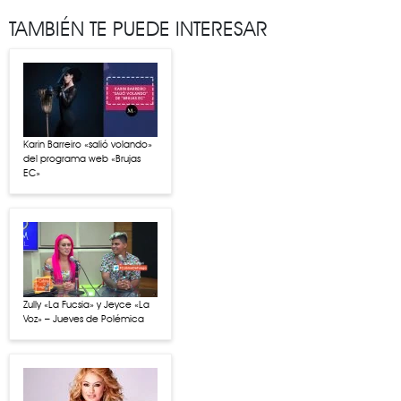
TAMBIÉN TE PUEDE INTERESAR
Karin Barreiro «salió volando»
del programa web «Brujas
EC»
Zully «La Fucsia» y Jeyce «La
Voz» – Jueves de Polémica