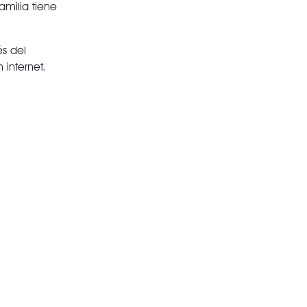
milia tiene
és del
internet.