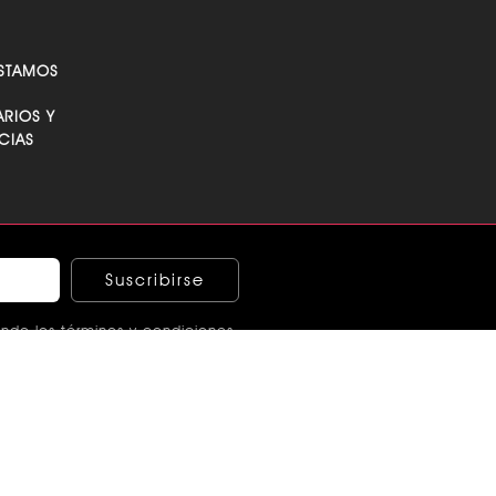
STAMOS
RIOS Y
CIAS
Suscribirse
ndo los términos y condiciones
E ÉTICA
echos de autor ®2026