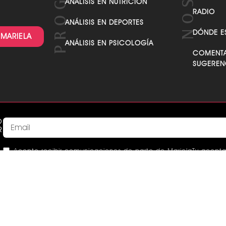
ANÁLISIS EN NUTRICIÓN
RADIO
ANÁLISIS EN DEPORTES
DÓNDE E
 MARIELA
ANÁLISIS EN PSICOLOGÍA
COMENTA
SUGEREN
O
R
Acepto recibir comunicaciones de parte de MarielaTv acepta
This
field
O DEONTOLÓGICO
RENDICIÓN DE CUENTAS
CÓDIGO D
should
a marca registrada de Profuego Producciones de Fuego S.A. Der
be left
blank