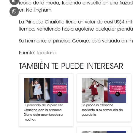
ícono de la moda, luciendo envuelta en una frazada
en Nottingham.
La Princesa Charlotte tiene un valor de casi US$4 mi
tiempo, vendiendo hasta agotarse cualquier prenda 
Su hermano, el príncipe George, está valuado en má
Fuente: labotana
TAMBIÉN TE PUEDE INTERESAR
El parecido de la princesa
La princesa Charlotte
Charlotte con la princesa
sonriente a su primer dia de
Diana deja asombrados a
guardería
muchos