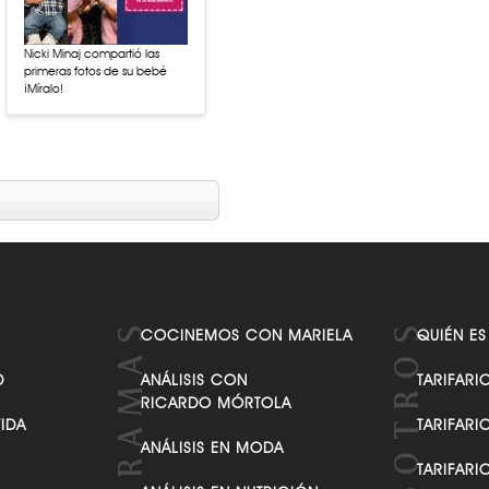
Nicki Minaj compartió las
primeras fotos de su bebé
¡Míralo!
COCINEMOS CON MARIELA
QUIÉN ES
D
ANÁLISIS CON
TARIFARI
RICARDO MÓRTOLA
VIDA
TARIFARI
ANÁLISIS EN MODA
TARIFARI