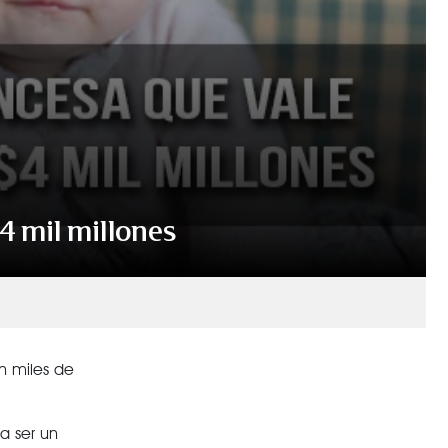
4 mil millones
n miles de
a ser un