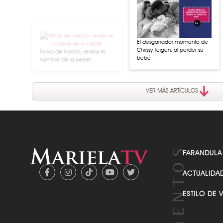
Novia de Nacho, revela el
nombre de la bebé!
El desgarrador momento de
Chrissy Teigen, al perder su
bebé
VER MÁS ARTÍCULOS
FARANDULA
ACTUALIDA
ESTILO DE 