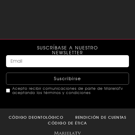
SUSCRÍBASE A NUESTRO
NEWSLETTER
Suscribirse
Acepto recibir comunicaciones de parte de MarielaTv
aceptando los términos y condiciones
This
field
CÓDIGO DEONTOLÓGICO
RENDICIÓN DE CUENTAS
should
CÓDIGO DE ÉTICA
be left
blank