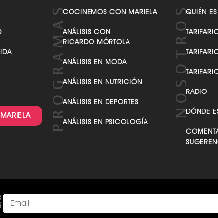
VER TODAS LAS CATEGORÍAS
COCINEMOS CON MARIELA
QUIÉN ES
D
ANÁLISIS CON
TARIFARI
RICARDO MÓRTOLA
VIDA
TARIFARI
ANÁLISIS EN MODA
TARIFARI
ANÁLISIS EN NUTRICIÓN
RADIO
ANÁLISIS EN DEPORTES
DÓNDE E
 MARIELA
ANÁLISIS EN PSICOLOGÍA
COMENTA
SUGEREN
O
R