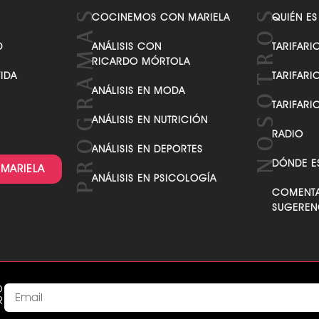
VER TODAS LAS CATEGORÍAS
COCINEMOS CON MARIELA
QUIÉN ES
D
ANÁLISIS CON
TARIFARI
RICARDO MÓRTOLA
VIDA
TARIFARI
ANÁLISIS EN MODA
TARIFARI
ANÁLISIS EN NUTRICIÓN
RADIO
ANÁLISIS EN DEPORTES
DÓNDE E
 MARIELA
ANÁLISIS EN PSICOLOGÍA
COMENTA
SUGEREN
O
R