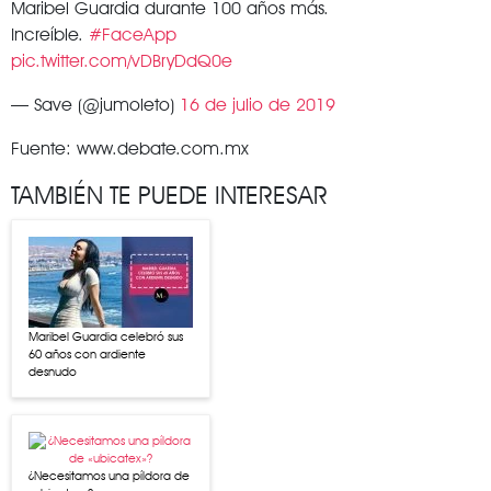
Maribel Guardia durante 100 años más.
Increíble.
#FaceApp
pic.twitter.com/vDBryDdQ0e
— Save (@jumoleto)
16 de julio de 2019
Fuente: www.debate.com.mx
TAMBIÉN TE PUEDE INTERESAR
Maribel Guardia celebró sus
60 años con ardiente
desnudo
¿Necesitamos una píldora de