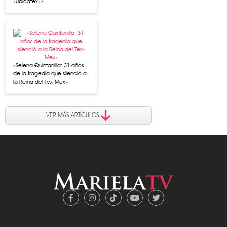
«ubicatex»?
«Selena Quintanilla: 31 años
de la tragedia que silenció a
la Reina del Tex-Mex»
VER MÁS ARTÍCULOS