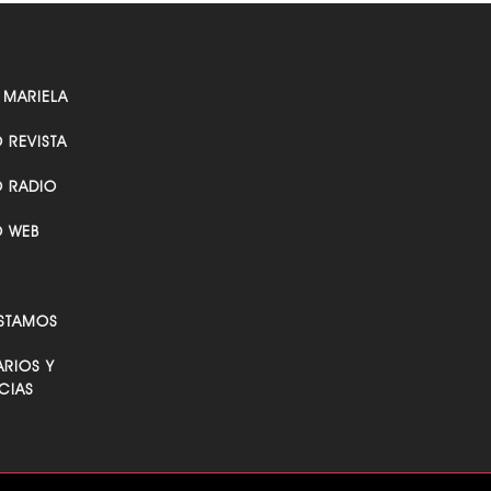
 MARIELA
O REVISTA
O RADIO
O WEB
STAMOS
RIOS Y
CIAS